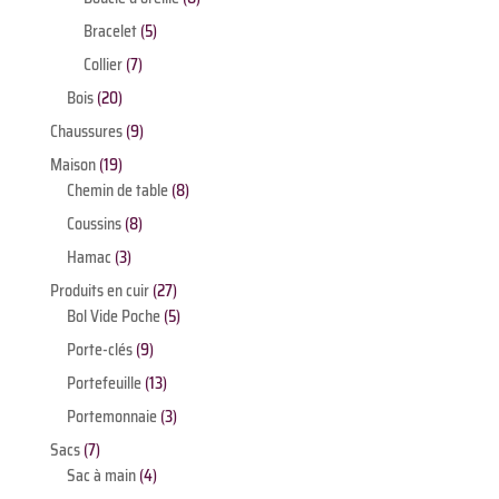
produits
5
Bracelet
5
produits
7
Collier
7
produits
20
Bois
20
produits
9
Chaussures
9
produits
19
Maison
19
produits
8
Chemin de table
8
produits
8
Coussins
8
produits
3
Hamac
3
produits
27
Produits en cuir
27
produits
5
Bol Vide Poche
5
produits
9
Porte-clés
9
produits
13
Portefeuille
13
produits
3
Portemonnaie
3
produits
7
Sacs
7
produits
4
Sac à main
4