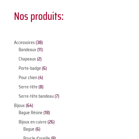
Nos produits:
38
Accessoires
38
produits
11
Bandeaux
11
produits
2
Chapeaux
2
produits
6
Porte-badge
6
produits
4
Pour chien
4
produits
8
Serre-tête
8
produits
7
Serre-tête bandeau
7
produits
64
Bijoux
64
produits
18
Bague Résine
18
produits
26
Bijoux en cuivre
26
6
produits
Bague
6
produits
8
Boucle d'oreille
8