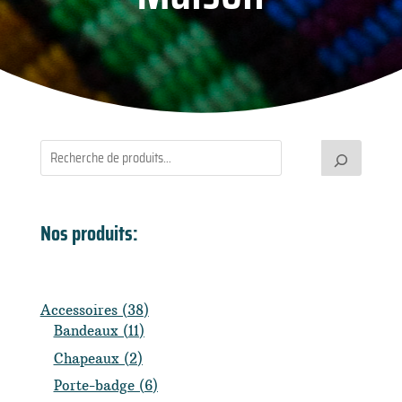
Nos produits:
38
Accessoires
38
11
produits
Bandeaux
11
produits
2
Chapeaux
2
produits
6
Porte-badge
6