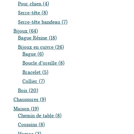
produits
4
Pour chien
4
produits
8
Serre-tête
8
produits
7
Serre-tête bandeau
7
produits
64
Bijoux
64
produits
18
Bague Résine
18
produits
26
Bijoux en cuivre
26
6
produits
Bague
6
produits
8
Boucle d'oreille
8
produits
5
Bracelet
5
produits
7
Collier
7
produits
20
Bois
20
produits
9
Chaussures
9
produits
19
Maison
19
produits
8
Chemin de table
8
produits
8
Coussins
8
produits
3
Hamac
3