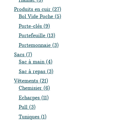
produits
27
Produits en cuir
27
produits
5
Bol Vide Poche
5
produits
9
Porte-clés
9
produits
13
Portefeuille
13
produits
3
Portemonnaie
3
produits
7
Sacs
7
produits
4
Sac à main
4
produits
3
Sac à repas
3
produits
21
Vêtements
21
produits
6
Chemisier
6
produits
11
Echarpes
11
produits
3
Pull
3
produits
1
Tuniques
1
produit