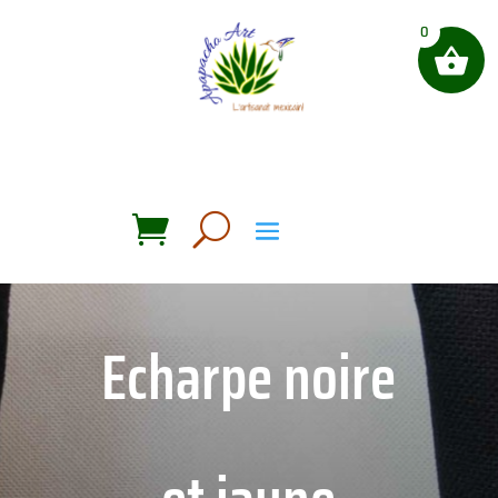
0
Echarpe noire