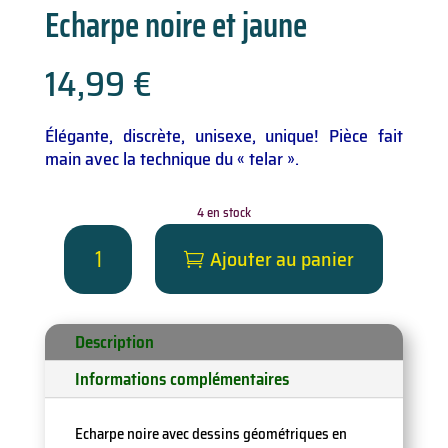
Echarpe noire et jaune
14,99
€
Élégante, discrète, unisexe, unique! Pièce fait
main avec la technique du « telar ».
4 en stock
quantité
Ajouter au panier
de
Echarpe
noire
et
Description
jaune
Informations complémentaires
Echarpe noire avec dessins géométriques en