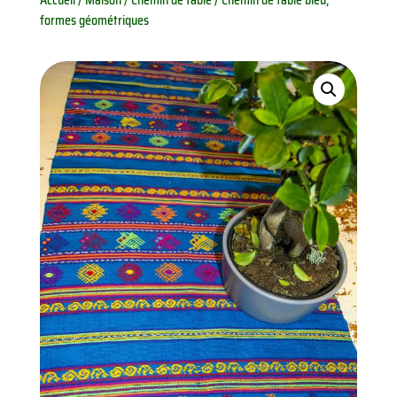
Accueil
/
Maison
/
Chemin de table
/ Chemin de table bleu,
formes géométriques