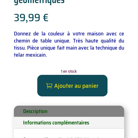
39,99
€
Donnez de la couleur à votre maison avec ce
chemin de table unique. Très haute qualité du
tissu. Pièce unique fait main avec la technique du
telar mexicain.
1 en stock
Ajouter au panier
quantité
de
Chemin
de
Description
table
Informations complémentaires
bleu,
formes