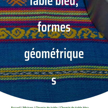
table bleu,
formes
géométrique
s