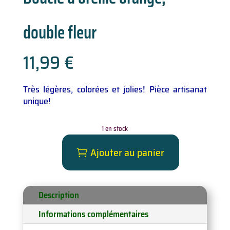
double fleur
11,99
€
Très légères, colorées et jolies! Pièce artisanat
unique!
1 en stock
Ajouter au panier
quantité
de
Boucle
d'oreille
Description
orange,
Informations complémentaires
double
fleur