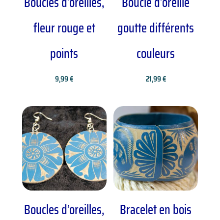
Boucles d’oreilles,
Boucle d’oreille
fleur rouge et
goutte différents
points
couleurs
9,99
€
21,99
€
Boucles d’oreilles,
Bracelet en bois