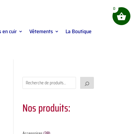
0
 en cuir
Vêtements
La Boutique
Nos produits:
38
Accessoires
38