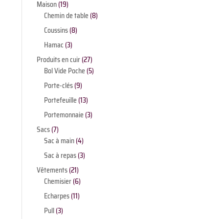
produits
19
Maison
19
produits
8
Chemin de table
8
produits
8
Coussins
8
produits
3
Hamac
3
produits
27
Produits en cuir
27
produits
5
Bol Vide Poche
5
produits
9
Porte-clés
9
produits
13
Portefeuille
13
produits
3
Portemonnaie
3
produits
7
Sacs
7
produits
4
Sac à main
4
produits
3
Sac à repas
3
produits
21
Vêtements
21
produits
6
Chemisier
6
produits
11
Echarpes
11
produits
3
Pull
3