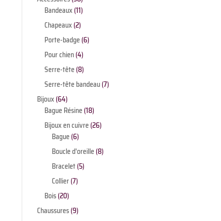
produits
11
Bandeaux
11
produits
2
Chapeaux
2
produits
6
Porte-badge
6
produits
4
Pour chien
4
produits
8
Serre-tête
8
produits
7
Serre-tête bandeau
7
produits
64
Bijoux
64
produits
18
Bague Résine
18
produits
26
Bijoux en cuivre
26
6
produits
Bague
6
produits
8
Boucle d'oreille
8
produits
5
Bracelet
5
produits
7
Collier
7
produits
20
Bois
20
produits
9
Chaussures
9