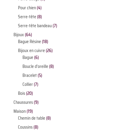
produits
4
Pour chien
4
produits
8
Serre-tête
8
produits
7
Serre-tête bandeau
7
produits
64
Bijoux
64
produits
18
Bague Résine
18
produits
26
Bijoux en cuivre
26
6
produits
Bague
6
produits
8
Boucle d'oreille
8
produits
5
Bracelet
5
produits
7
Collier
7
produits
20
Bois
20
produits
9
Chaussures
9
produits
19
Maison
19
produits
8
Chemin de table
8
produits
8
Coussins
8
produits